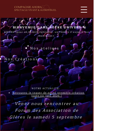
BIENVENUE DANS NOTRE UNIVERS 🪐
AHORA* pour un théâtre éphémère, un théâtre d'aujourd'hui,
maintenant.
Nos ateliers
Nos Créations
NOTRE ACTUALITÉ:
Retrouvez le teaser de notre première création
jouée en juin 2026 !
Venez nous rencontrer au
Forum des Association de
GIères le samedi 5 septembre