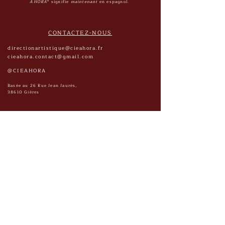
AHORA
* signifie
maintenant
en espagnol.
CONTACTEZ-NOUS
directionartistique@cieahora.fr
cieahora.contact@gmail.com
@CIEAHORA
Basée au 26 Rue Jean Jaurès,
38610 Gières